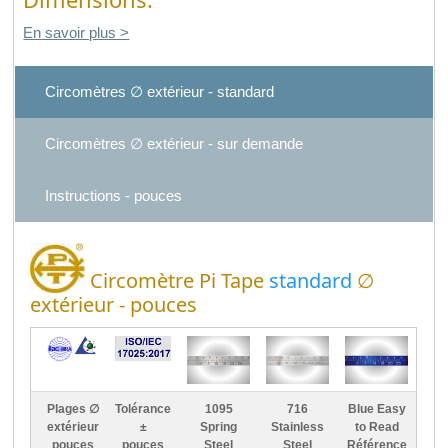
En savoir plus >
Circomètres ∅ extérieur - standard
Circomètres ∅ extérieur - sur demande
Instructions - pouces
Circomètre Pi Tape
standard
∅
extérieur - pouces
Plages ∅
Tolérance
1095
716
Blue Easy
extérieur
±
Spring
Stainless
to Read
pouces
pouces
Steel
Steel
Référence