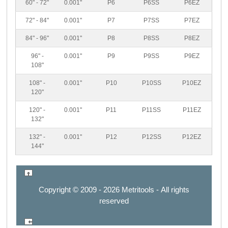
60" - 72"
0.001"
P6
P6SS
P6EZ
72" - 84"
0.001"
P7
P7SS
P7EZ
84" - 96"
0.001"
P8
P8SS
P8EZ
96" -
0.001"
P9
P9SS
P9EZ
108"
108" -
0.001"
P10
P10SS
P10EZ
120"
120" -
0.001"
P11
P11SS
P11EZ
132"
132" -
0.001"
P12
P12SS
P12EZ
144"
Copyright
© 2009 - 2026 Metritools -
All rights
reserved